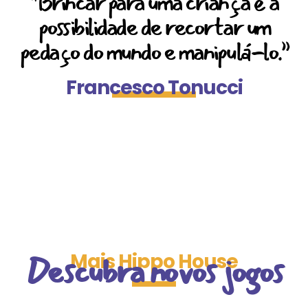
“Brincar para uma criança é a
possibilidade de recortar um
pedaço do mundo e manipulá-lo.”
Francesco Tonucci
Descubra novos jogos
Mais Hippo House