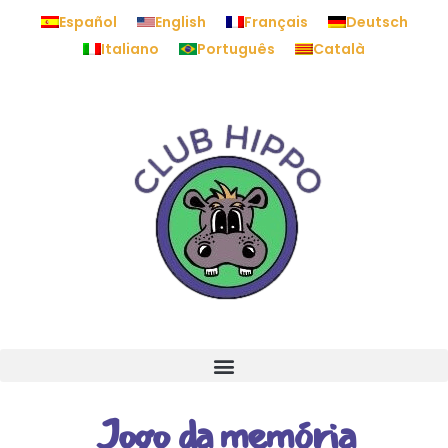
Español
English
Français
Deutsch
Italiano
Português
Català
Jogo da memória