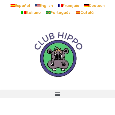
Español
English
Français
Deutsch
Italiano
Português
Català