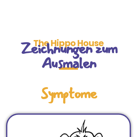
Zeichnungen zum
The Hippo House
Ausmalen
Symptome