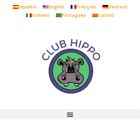
Español
English
Français
Deutsch
Italiano
Português
Català