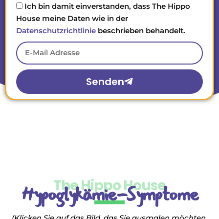
Ich bin damit einverstanden, dass The Hippo
House meine Daten wie in der
Datenschutzrichtlinie
beschrieben behandelt.
Senden
The Hippo House
Hypoglykämie-Symptome
(Klicken Sie auf das Bild, das Sie ausmalen möchten,