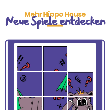
Mehr Hippo House
Neue Spiele entdecken