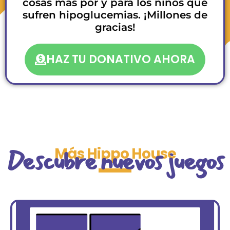
cosas más por y para los niños que
sufren hipoglucemias. ¡Millones de
gracias!
HAZ TU DONATIVO AHORA
Descubre nuevos juegos
Más Hippo House