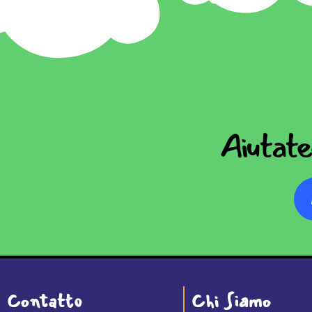
Aiutatec
Contatto
Chi Siamo