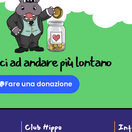
i ad andare più lontano
Fare una donazione
Club Hippo
Inf