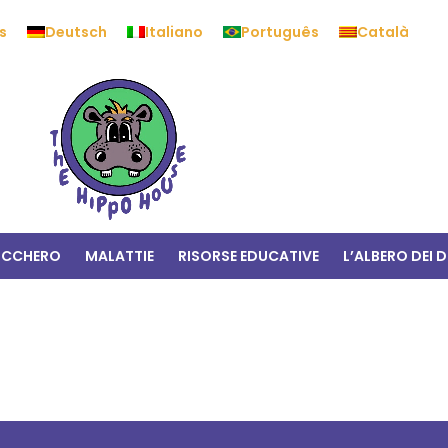
s
Deutsch
Italiano
Português
Català
UCCHERO
MALATTIE
RISORSE EDUCATIVE
L’ALBERO DEI D