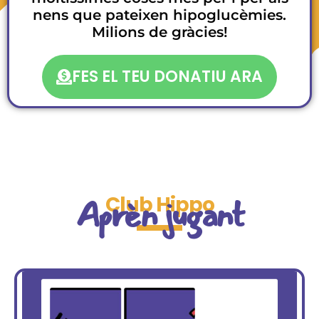
nens que pateixen hipoglucèmies.
Milions de gràcies!
FES EL TEU DONATIU ARA
Aprèn jugant
Club Hippo