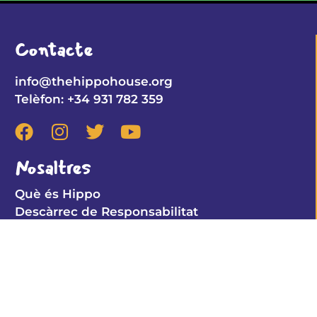
Contacte
info@thehippohouse.org
Telèfon: +34 931 782 359
Nosaltres
Què és Hippo
Descàrrec de Responsabilitat
Club Hippo
Aprèn Jugant
Dibuixos colorejar
Memory online