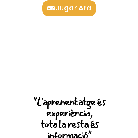
Jugar Ara
"L'aprenentatge és
experiència,
tota la resta és
informació"