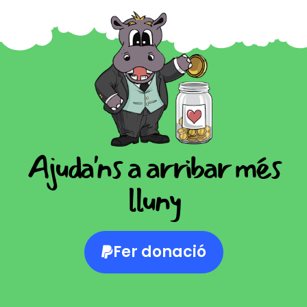
Ajuda'ns a arribar més
lluny
Fer donació