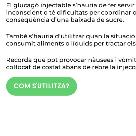
El glucagó injectable s’hauria de fer servi
inconscient o té dificultats per coordinar
conseqüència d’una baixada de sucre.
També s’hauria d’utilitzar quan la situació
consumit aliments o líquids per tractar e
Recorda que pot provocar nàusees i vòmits,
col·locat de costat abans de rebre la injecc
COM S'UTILITZA?