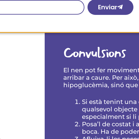
Enviar
Convulsions
El nen pot fer moviments
arribar a caure. Per aix
hipoglucèmia, sinó que 
Si està tenint una
qualsevol objecte 
especialment si li 
Posa’l de costat i 
boca. Ha de poder 