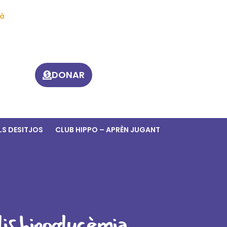
à
DONAR
LS DESITJOS
CLUB HIPPO – APRÈN JUGANT
is hipoglucèmia