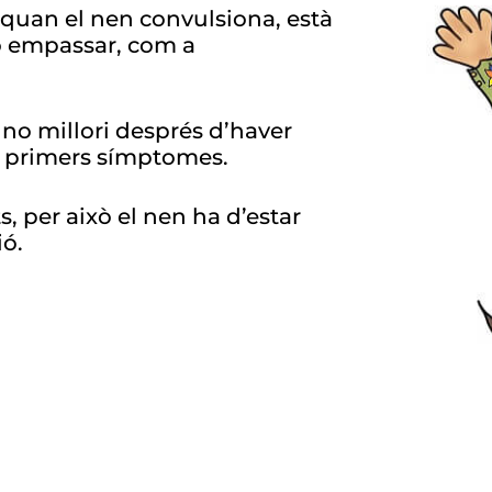
r quan el nen convulsiona, està
 o empassar, com a
 no millori després d’haver
ls primers símptomes.
 per això el nen ha d’estar
ió.