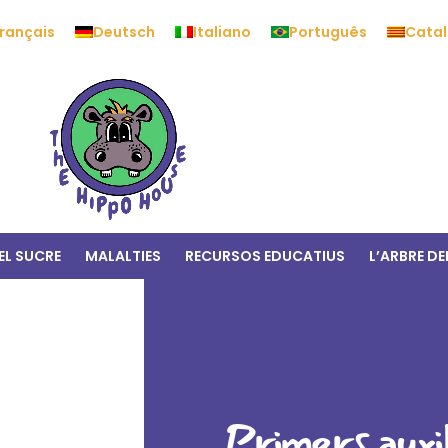
rançais
Deutsch
Italiano
Português
Catal
EL SUCRE
MALALTIES
RECURSOS EDUCATIUS
L’ARBRE DE
Primers auxil