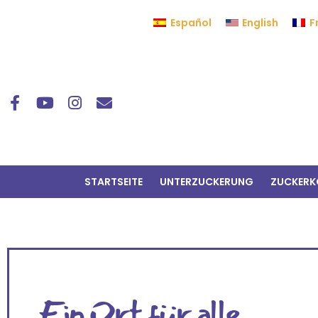
Español
English
F
STARTSEITE
UNTERZUCKERUNG
ZUCKERK
Ein Ort für alle