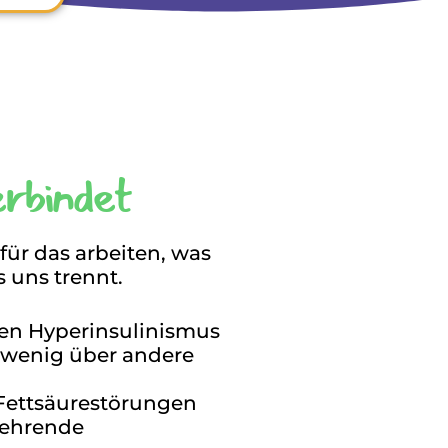
erbindet
für das arbeiten, was
s uns trennt.
len Hyperinsulinismus
 wenig über andere
Fettsäurestörungen
rkehrende