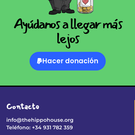
Ayúdanos a llegar más
lejos
Hacer donación
Contacto
info@thehippohouse.org
Teléfono: +34 931 782 359