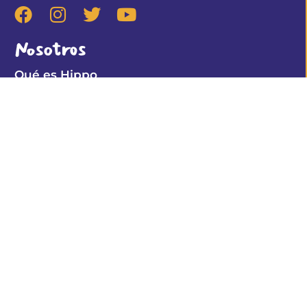
Nosotros
Qué es Hippo
Descargo de Responsabilidad
Club Hippo
Aprender Jugando
Dibujos Colorear
Memory online
Info Importante
Política de Privacidad
Política de Cookies
Descargo de Responsabilidad